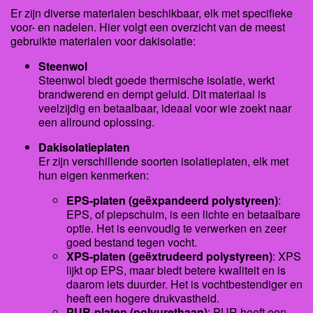
Er zijn diverse materialen beschikbaar, elk met specifieke
voor- en nadelen. Hier volgt een overzicht van de meest
gebruikte materialen voor dakisolatie:
Steenwol
Steenwol biedt goede thermische isolatie, werkt
brandwerend en dempt geluid. Dit materiaal is
veelzijdig en betaalbaar, ideaal voor wie zoekt naar
een allround oplossing.
Dakisolatieplaten
Er zijn verschillende soorten isolatieplaten, elk met
hun eigen kenmerken:
EPS-platen (geëxpandeerd polystyreen)
:
EPS, of piepschuim, is een lichte en betaalbare
optie. Het is eenvoudig te verwerken en zeer
goed bestand tegen vocht.
XPS-platen (geëxtrudeerd polystyreen)
: XPS
lijkt op EPS, maar biedt betere kwaliteit en is
daarom iets duurder. Het is vochtbestendiger en
heeft een hogere drukvastheid.
PUR-platen (polyurethaan)
: PUR heeft een